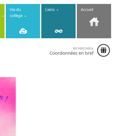
Vie du
Liens
Accueil
s
collège
RECHERCHER &
Collège
Coordonnées en bref
Immaculée
Conception
-
6-8 rue de la
Fontaine
22130 Créhen
- Téléphone :
02.96.84.13.10