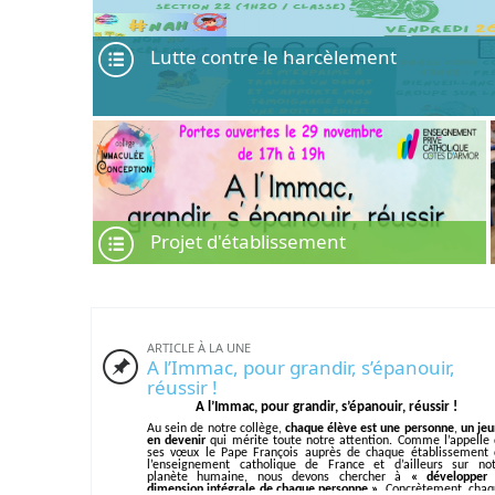
Lutte contre le harcèlement
Projet d'établissement
ARTICLE À LA UNE
A l’Immac, pour grandir, s’épanouir,
réussir !
A l’Immac, pour grandir, s’épanouir, réussir !
Au sein de notre collège,
chaque élève est une personne
,
un je
en devenir
qui mérite toute notre attention. Comme l’appelle
ses vœux le Pape François auprès de chaque établissement 
l’enseignement catholique de France et d’ailleurs sur not
planète humaine, nous devons chercher à
« développer 
dimension intégrale de chaque personne ».
Concrètement, chaq