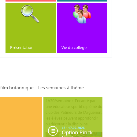
Présentation
Vie du collège
 film britannique
Les semaines à thème
1h30/semaine :
Encadré par
2025/2026
une éducateur sportif diplômé du
club des Patineurs de l'Arguenon,
les élèves peuvent approfondir
ou découvrir la discipline.
LE : 17-02-2026
Option Rinck