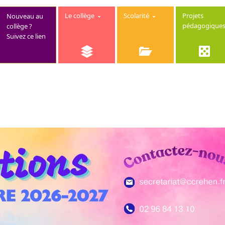
Le collège
Scolarité
Projets
Nouveau au
pédagogique
collège ?
Suivez ce lien