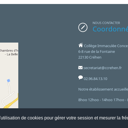
NOUS CONTACTER
Coordonn
Collège Immaculée Conce
6-8 rue de la Fontaine
22130 Créhen
secretariat@ccrehen.fr
02.96.84.13.10
Notre établissement accueille 
8hoo 12hoo - 14hoo 17hoo - L
et le mercredi de 8hoo à 12h
utilisation de cookies pour gérer votre session et mesurer la fré
Flux RSS
Connexion ADI
Websco