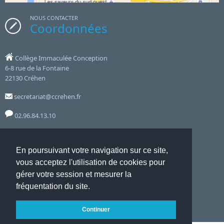
NOUS CONTACTER
Coordonnées
Collège Immaculée Conception
6-8 rue de la Fontaine
22130 Créhen
secretariat@ccrehen.fr
02.96.84.13.10
Notre établissement accueille le public aux horaires suivants :
En poursuivant votre navigation sur ce site,
8hoo 12hoo - 14hoo 17hoo - Lundi, Mardi, Jeudi, Vendredi
vous acceptez l'utilisation de cookies pour
et le mercredi de 8hoo à 12hoo
gérer votre session et mesurer la
fréquentation du site.
Accueil
Mentions Légales
Liste complète des articles
Continuer
Flux RSS
Connexion ADI
Websco