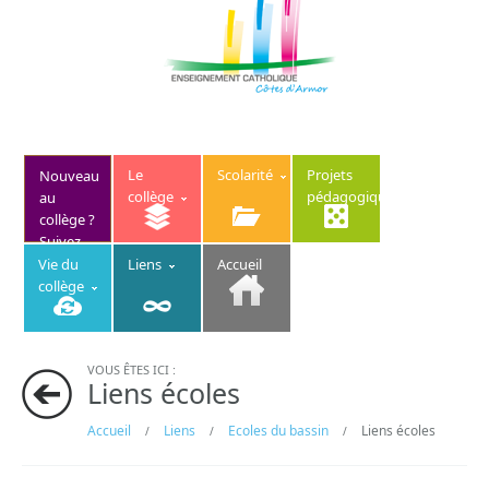
Le
Scolarité
Projets
Nouveau
collège
pédagogiques
au
collège ?
Suivez
ce lien
Vie du
Liens
Accueil
collège
VOUS ÊTES ICI :
Liens écoles
Accueil
Liens
Ecoles du bassin
Liens écoles
/
/
/