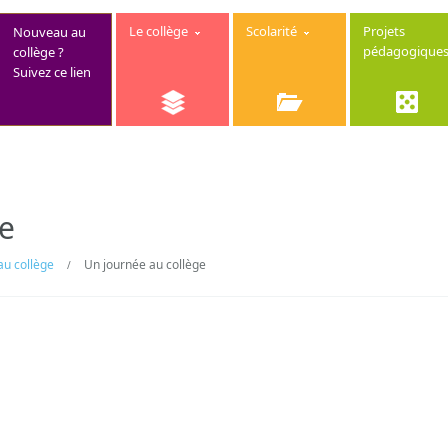
Le collège
Scolarité
Projets
Nouveau au
pédagogique
collège ?
Suivez ce lien
ge
au collège
Un journée au collège
/