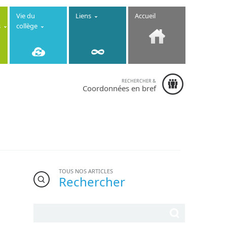
Vie du
Liens
Accueil
s
collège
RECHERCHER &
Collège
Coordonnées en bref
Immaculée
Conception
-
6-8 rue de la
Fontaine
22130 Créhen
- Téléphone :
02.96.84.13.10
TOUS NOS ARTICLES
Rechercher