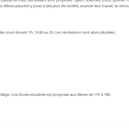
ause du midi, des ateliers sont proposés : sport, sciences, tricot, gouren, t
s élèves peuvent y jouer à des jeux de société, avancer leur travail, se retro
 les cours durent 1h, 1h30 ou 2h. Les récréations sont alors décalées.
collège. Une étude encadrée est proposée aux élèves de 17h à 18h.