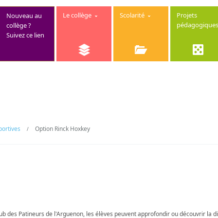
Le collège
Scolarité
Projets
Nouveau au
pédagogique
collège ?
Suivez ce lien
portives
Option Rinck Hoxkey
/
b des Patineurs de l'Arguenon, les élèves peuvent approfondir ou découvrir la di