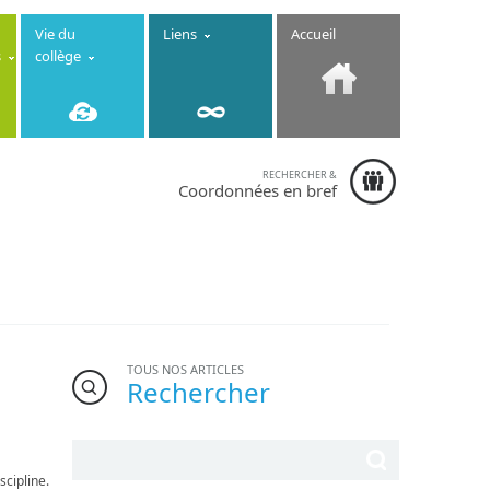
Vie du
Liens
Accueil
s
collège
RECHERCHER &
Collège
Coordonnées en bref
Immaculée
Conception
-
6-8 rue de la
Fontaine
22130 Créhen
- Téléphone :
02.96.84.13.10
TOUS NOS ARTICLES
Rechercher
scipline.