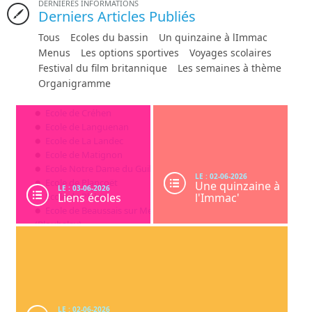
DERNIÈRES INFORMATIONS
projet sera remis à la une lors de la prochaine journée nationale de lutte contre le
Derniers Articles Publiés
harcèlement qui aura lieu le jeudi 7 novembre 2024.
Tous
Ecoles du bassin
Un quinzaine à lImmac
Menus
Les options sportives
Voyages scolaires
Festival du film britannique
Les semaines à thème
Organigramme
Ecole de Créhen
Ecole de Languenan
Ecole de La Landec
Ecole de Matignon
Ecole Notre Dame du Guildo
LE : 02-06-2026
Ecole de Plancoët
Une quinzaine à
LE : 03-06-2026
Ecole de Plélan
Liens écoles
l'Immac'
Ecole de
Beaussais
sur Mer
(Ploubalay)
Ecole de Pluduno
LE : 02-06-2026