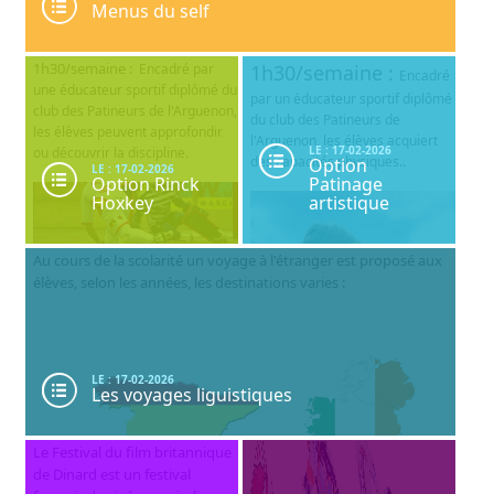
Menus du self
1h30/semaine :
Encadré par
1h30/semaine :
Encadré
une éducateur sportif diplômé du
par un éducateur sportif diplômé
club des Patineurs de l'Arguenon,
du club des Patineurs de
les élèves peuvent approfondir
l'Arguenon, les élèves acquiert
LE : 17-02-2026
ou découvrir la discipline.
des capacités physiques..
Option
LE : 17-02-2026
Option Rinck
Patinage
Hoxkey
artistique
Au cours de la scolarité un voyage à l'étranger est proposé aux
élèves, selon les années, les destinations varies :
LE : 17-02-2026
Les voyages liguistiques
Le Festival du film britannique
de Dinard est un festival