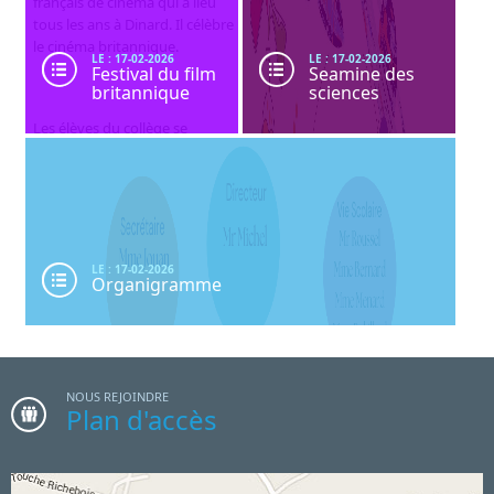
français de cinéma qui a lieu
tous les ans à Dinard. Il célèbre
le cinéma britannique.
LE : 17-02-2026
LE : 17-02-2026
Festival du film
Seamine des
britannique
sciences
Les élèves du collège se
rendent au Festival pour
visionner un film en anglais.
LE : 17-02-2026
Organigramme
NOUS REJOINDRE
Plan d'accès