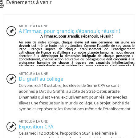
Événements à venir
ARTICLE À LA UNE
A l’Immac, pour grandir, s’épanouir, réussir !
A l’Immac, pour grandir, s’épanouir, réussir !
Au sein de notre collège,
chaque élève est une personne
,
un jeune en
devenir
qui mérite toute notre attention. Comme l’appelle de ses vœux le
Pape François auprès de chaque établissement de l’enseignement
catholique de France et d’ailleurs sur notre planète humaine, nous devons
chercher à
« développer la dimension intégrale de chaque personne ».
Concrètement, chaque action éducative ou pédagogique doit
concourir à la
croissance humaine de chacun à travers ses capacités intellectuelles,
physiques, psychologiques et spirituelles
. Nous sommes ainsi engagés à
promouvoir ce qu’il y a de plus humain en chacun d’entre nous
. Si
« l’Homme est à l’image de Dieu », autant que cette image soit la plus belle
ARTICLE À LA UNE
possible.
Du graff au collège
Quelle ambition ! Quelle exigence !
Ce vendredi 18 octobre, les élèves de 5eme CPA se sont
Notre projet d’établissement, à destination de notre communauté éducative
adonnés à l'Art du Graffiti au côté de Strat-Oster, artiste
(élèves, parents, associations, enseignants, personnels de l’établissement) a
cette vocation.
Dinannais qui est venu exclusivement pour réaliser avec les
A travers 5 axes liés les uns aux autres dans une dynamique vertueuse
, à
élèves une fresque sur le mur du collège. Ce projet jonché de
l’image des anneaux olympiques, notre projet d’établissement a été bâti en
prenant appui sur un existant plus que centenaire. Les générations de
symboles représente les fondations même de l'établissement
professionnels qui se sont succédées au sein de notre établissement, que ce
et ses valeurs. Les élèves ont adoré ce moment de pratique en
soit sous la tutelle de la Congrégation des Sœurs de la Divine Providence ou
de la tutelle diocésaine ont toujours œuvré pour permettre aux jeunes qui
pleine air avec les bombes aérosol comme outil et medium. En
ARTICLE À LA UNE
leur étaient confiés de travailler et d’apprendre dans un climat serein,
positif, alliant une pédagogie innovante et toujours la plus adaptée possible
Exposition CPA
parallèle, lorsqu'ils n'étaient pas avec Stratoster, les élèves de
aux d’élèves.
5eme on prolongé le travail en extérieur avec Mme. Legros en
Ce samedi 12 octobre, l'exposition 5024 a été remise à
Ces 5 axes, vous les retrouverez déclinés sans aucune hiérarchie au sein de
ce document de présentation :