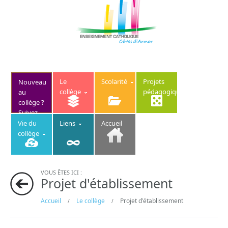
Le
Scolarité
Projets
Nouveau
collège
pédagogiques
au
collège ?
Suivez
ce lien
Vie du
Liens
Accueil
collège
VOUS ÊTES ICI :
Projet d'établissement
Accueil
Le collège
Projet d'établissement
/
/