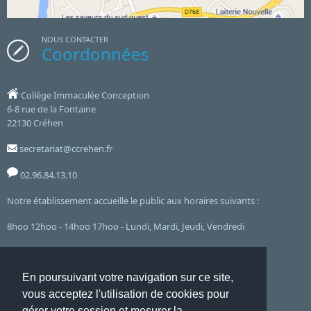
NOUS CONTACTER
Coordonnées
Collège Immaculée Conception
6-8 rue de la Fontaine
22130 Créhen
secretariat@ccrehen.fr
02.96.84.13.10
Notre établissement accueille le public aux horaires suivants :
8hoo 12hoo - 14hoo 17hoo - Lundi, Mardi, Jeudi, Vendredi
et le mercredi de 8hoo à 12hoo
En poursuivant votre navigation sur ce site,
vous acceptez l'utilisation de cookies pour
Accueil
Mentions Légales
Liste complète des articles
Flux RSS
Connexion ADI
Websco
gérer votre session et mesurer la