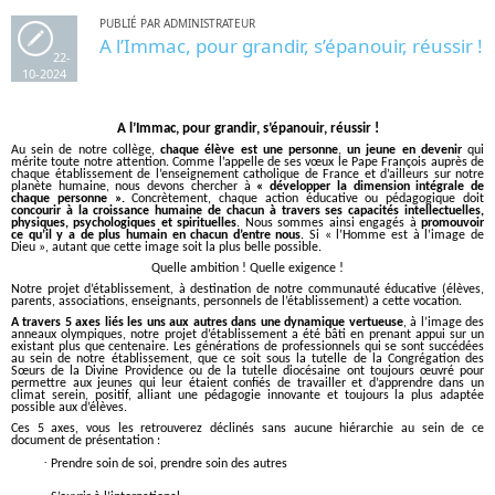
PUBLIÉ PAR ADMINISTRATEUR
A l’Immac, pour grandir, s’épanouir, réussir !
22-
10-2024
A l’Immac, pour grandir, s’épanouir, réussir !
Au sein de notre collège,
chaque élève est une personne
,
un jeune en devenir
qui
mérite toute notre attention. Comme l’appelle de ses vœux le Pape François auprès de
chaque établissement de l’enseignement catholique de France et d’ailleurs sur notre
planète humaine, nous devons chercher à
« développer la dimension intégrale de
chaque personne ».
Concrètement, chaque action éducative ou pédagogique doit
concourir à la croissance humaine de chacun à travers ses capacités intellectuelles,
physiques, psychologiques et spirituelles
. Nous sommes ainsi engagés à
promouvoir
ce qu’il y a de plus humain en chacun d’entre nous
. Si « l’Homme est à l’image de
Dieu », autant que cette image soit la plus belle possible.
Quelle ambition ! Quelle exigence !
Notre projet d’établissement, à destination de notre communauté éducative (élèves,
parents, associations, enseignants, personnels de l’établissement) a cette vocation.
A travers 5 axes liés les uns aux autres dans une dynamique vertueuse
, à l’image des
anneaux olympiques, notre projet d’établissement a été bâti en prenant appui sur un
existant plus que centenaire. Les générations de professionnels qui se sont succédées
au sein de notre établissement, que ce soit sous la tutelle de la Congrégation des
Sœurs de la Divine Providence ou de la tutelle diocésaine ont toujours œuvré pour
permettre aux jeunes qui leur étaient confiés de travailler et d’apprendre dans un
climat serein, positif, alliant une pédagogie innovante et toujours la plus adaptée
possible aux d’élèves.
Ces 5 axes, vous les retrouverez déclinés sans aucune hiérarchie au sein de ce
document de présentation :
·
Prendre soin de soi, prendre soin des autres