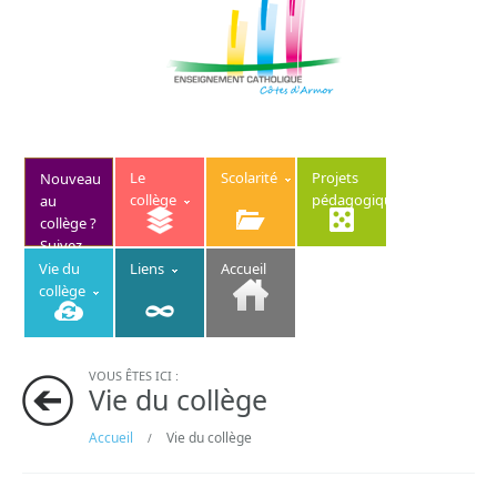
Le
Scolarité
Projets
Nouveau
collège
pédagogiques
au
collège ?
Suivez
ce lien
Vie du
Liens
Accueil
collège
VOUS ÊTES ICI :
Vie du collège
Accueil
Vie du collège
/