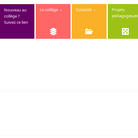
Le collège
Scolarité
Projets
Nouveau au
pédagogique
collège ?
Suivez ce lien