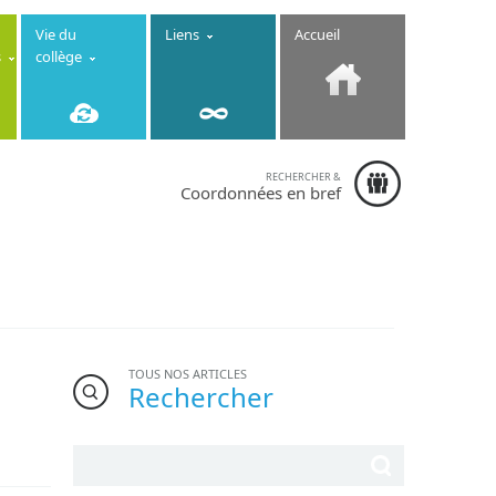
Vie du
Liens
Accueil
s
collège
RECHERCHER &
Collège
Coordonnées en bref
Immaculée
Conception
-
6-8 rue de la
Fontaine
22130 Créhen
- Téléphone :
02.96.84.13.10
TOUS NOS ARTICLES
Rechercher