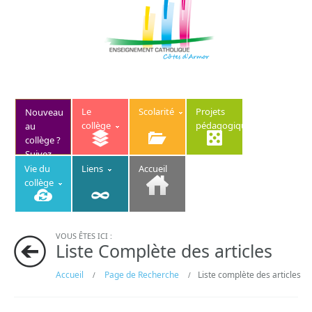
Le
Scolarité
Projets
Nouveau
collège
pédagogiques
au
collège ?
Suivez
ce lien
Vie du
Liens
Accueil
collège
VOUS ÊTES ICI :
Liste Complète des articles
Accueil
Page de Recherche
Liste complète des articles
/
/