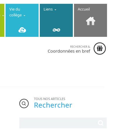
Vie du
Liens
Accueil
s
collège
RECHERCHER &
Collège
Coordonnées en bref
Immaculée
Conception
-
6-8 rue de la
Fontaine
22130 Créhen
- Téléphone :
02.96.84.13.10
TOUS NOS ARTICLES
Rechercher