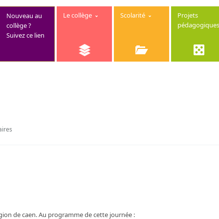
Le collège
Scolarité
Projets
Nouveau au
pédagogique
collège ?
Suivez ce lien
aires
région de caen. Au programme de cette journée :