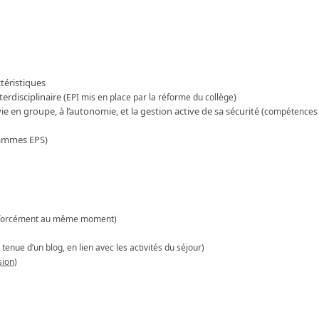
téristiques
rdisciplinaire (
)
EPI mis en place par la réforme du collège
e en groupe, à l’autonomie, et la gestion active de sa sécurité (
compétences
grammes EPS)
as forcément au même moment)
 tenue d’un blog, en lien avec les activités du séjour)
sion
)