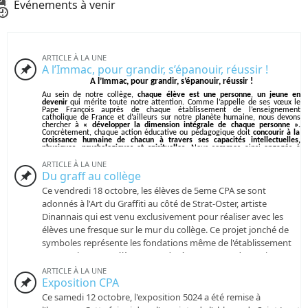
Événements à venir
ARTICLE À LA UNE
A l’Immac, pour grandir, s’épanouir, réussir !
A l’Immac, pour grandir, s’épanouir, réussir !
Au sein de notre collège,
chaque élève est une personne
,
un jeune en
devenir
qui mérite toute notre attention. Comme l’appelle de ses vœux le
Pape François auprès de chaque établissement de l’enseignement
catholique de France et d’ailleurs sur notre planète humaine, nous devons
chercher à
« développer la dimension intégrale de chaque personne ».
Concrètement, chaque action éducative ou pédagogique doit
concourir à la
croissance humaine de chacun à travers ses capacités intellectuelles,
physiques, psychologiques et spirituelles
. Nous sommes ainsi engagés à
promouvoir ce qu’il y a de plus humain en chacun d’entre nous
. Si
« l’Homme est à l’image de Dieu », autant que cette image soit la plus belle
ARTICLE À LA UNE
possible.
Du graff au collège
Quelle ambition ! Quelle exigence !
Ce vendredi 18 octobre, les élèves de 5eme CPA se sont
Notre projet d’établissement, à destination de notre communauté éducative
adonnés à l'Art du Graffiti au côté de Strat-Oster, artiste
(élèves, parents, associations, enseignants, personnels de l’établissement) a
cette vocation.
Dinannais qui est venu exclusivement pour réaliser avec les
A travers 5 axes liés les uns aux autres dans une dynamique vertueuse
, à
élèves une fresque sur le mur du collège. Ce projet jonché de
l’image des anneaux olympiques, notre projet d’établissement a été bâti en
prenant appui sur un existant plus que centenaire. Les générations de
symboles représente les fondations même de l'établissement
professionnels qui se sont succédées au sein de notre établissement, que ce
et ses valeurs. Les élèves ont adoré ce moment de pratique en
soit sous la tutelle de la Congrégation des Sœurs de la Divine Providence ou
de la tutelle diocésaine ont toujours œuvré pour permettre aux jeunes qui
pleine air avec les bombes aérosol comme outil et medium. En
ARTICLE À LA UNE
leur étaient confiés de travailler et d’apprendre dans un climat serein,
positif, alliant une pédagogie innovante et toujours la plus adaptée possible
Exposition CPA
parallèle, lorsqu'ils n'étaient pas avec Stratoster, les élèves de
aux d’élèves.
5eme on prolongé le travail en extérieur avec Mme. Legros en
Ce samedi 12 octobre, l'exposition 5024 a été remise à
Ces 5 axes, vous les retrouverez déclinés sans aucune hiérarchie au sein de
ce document de présentation :