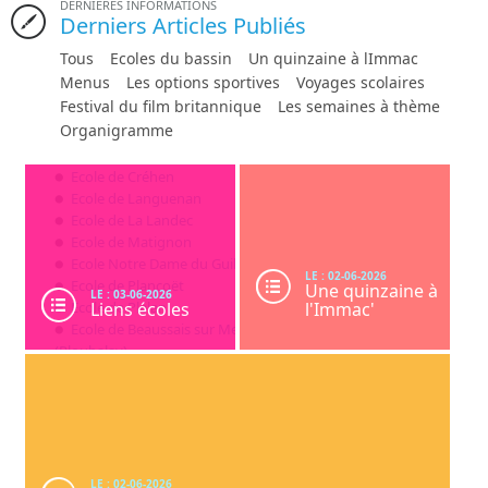
DERNIÈRES INFORMATIONS
projet sera remis à la une lors de la prochaine journée nationale de lutte contre le
Derniers Articles Publiés
harcèlement qui aura lieu le jeudi 7 novembre 2024.
Tous
Ecoles du bassin
Un quinzaine à lImmac
Menus
Les options sportives
Voyages scolaires
Festival du film britannique
Les semaines à thème
Organigramme
Ecole de Créhen
Ecole de Languenan
Ecole de La Landec
Ecole de Matignon
Ecole Notre Dame du Guildo
LE : 02-06-2026
Ecole de Plancoët
Une quinzaine à
LE : 03-06-2026
Ecole de Plélan
Liens écoles
l'Immac'
Ecole de
Beaussais
sur Mer
(Ploubalay)
Ecole de Pluduno
LE : 02-06-2026