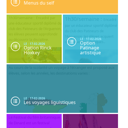
Menus du self
1h30/semaine :
Encadré par
1h30/semaine :
Encadré
une éducateur sportif diplômé du
par un éducateur sportif diplômé
club des Patineurs de l'Arguenon,
du club des Patineurs de
les élèves peuvent approfondir
l'Arguenon, les élèves acquiert
LE : 17-02-2026
ou découvrir la discipline.
des capacités physiques..
Option
LE : 17-02-2026
Option Rinck
Patinage
Hoxkey
artistique
Au cours de la scolarité un voyage à l'étranger est proposé aux
élèves, selon les années, les destinations varies :
LE : 17-02-2026
Les voyages liguistiques
Le Festival du film britannique
de Dinard est un festival