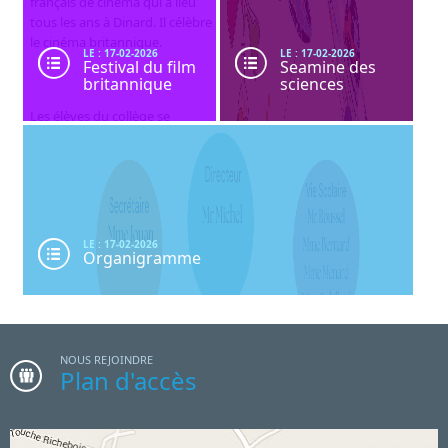
français de cinéma qui a lieu
tous les ans à Dinard. Il célèbre
le cinéma britannique.
LE : 17-02-2026
LE : 17-02-2026
Festival du film
Seamine des
britannique
sciences
Les élèves du collège se
rendent au Festival pour
visionner un film en anglais.
LE : 17-02-2026
Organigramme
NOUS REJOINDRE
Plan d'accès