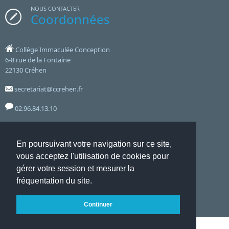
NOUS CONTACTER
Coordonnées
Collège Immaculée Conception
6-8 rue de la Fontaine
22130 Créhen
secretariat@ccrehen.fr
02.96.84.13.10
Notre établissement accueille le public aux horaires suivants :
En poursuivant votre navigation sur ce site,
8hoo 12hoo - 14hoo 17hoo - Lundi, Mardi, Jeudi, Vendredi
vous acceptez l'utilisation de cookies pour
et le mercredi de 8hoo à 12hoo
gérer votre session et mesurer la
fréquentation du site.
Accueil
Mentions Légales
Liste complète des articles
Continuer
Flux RSS
Connexion ADI
Websco