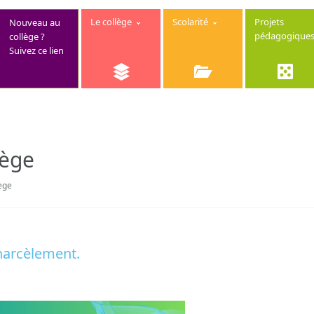
Le collège
Scolarité
Projets
Nouveau au
pédagogique
collège ?
Suivez ce lien
lège
ège
harcèlement.