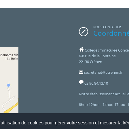
NOUS CONTACTER
Coordonn
Collège Immaculée Conce
6-8 rue de la Fontaine
22130 Créhen
secretariat@ccrehen.fr
02.96.84.13.10
Notre établissement accueille 
8hoo 12hoo - 14hoo 17hoo - L
et le mercredi de 8hoo à 12h
utilisation de cookies pour gérer votre session et mesurer la fré
Flux RSS
Connexion ADI
Websco