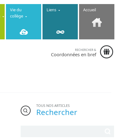
Vie du
Liens
Accueil
s
collège
RECHERCHER &
Collège
Coordonnées en bref
Immaculée
Conception
-
6-8 rue de la
Fontaine
22130 Créhen
- Téléphone :
02.96.84.13.10
TOUS NOS ARTICLES
Rechercher