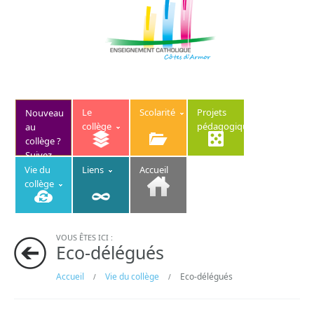
Le
Scolarité
Projets
Nouveau
collège
pédagogiques
au
collège ?
Suivez
ce lien
Vie du
Liens
Accueil
collège
VOUS ÊTES ICI :
Eco-délégués
Accueil
Vie du collège
Eco-délégués
/
/